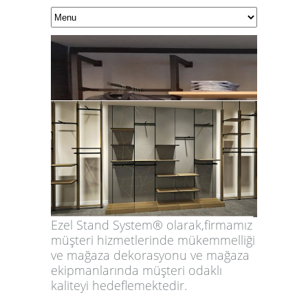
Ezel Stand System® olarak,firmamız
müşteri hizmetlerinde mükemmelliği
ve mağaza dekorasyonu ve mağaza
ekipmanlarında müşteri odaklı
kaliteyi hedeflemektedir.