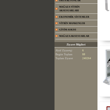
ORTA REYONLAR
MAĞAZA VİTRİN
AKSESUARLARI
EKONOMİK SİSTEMLER
VİTRİN MANKENLER
GİYİM ASKISI
MAĞAZA AKSESUARLAR
Ziyaret Bilgileri
Aktif Ziyaretçi
6
Bugün Toplam
88
Toplam Ziyaret
240264