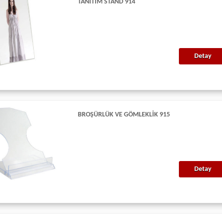
TANITIM STAND 914
Detay
BROŞÜRLÜK VE GÖMLEKLIK 915
Detay