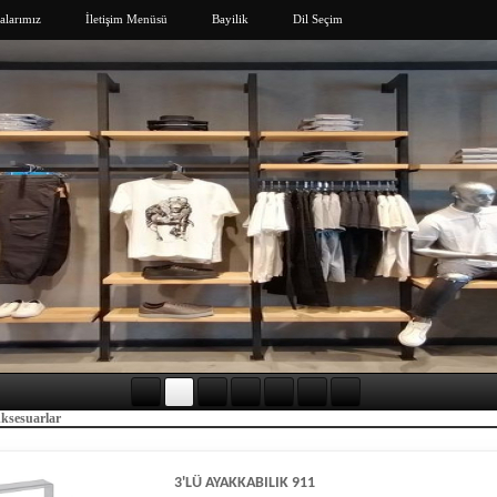
larımız
İletişim Menüsü
Bayilik
Dil Seçim
Aksesuarlar
3'LÜ AYAKKABILIK 911