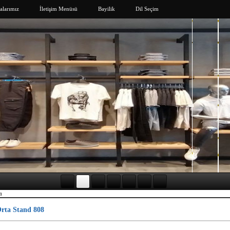
larımız
İletişim Menüsü
Bayilik
Dil Seçim
a
rta Stand 808