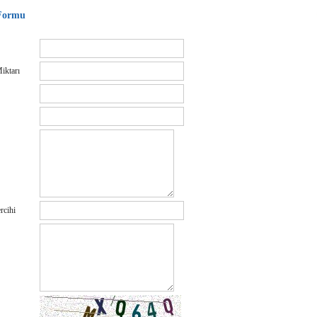
 Formu
iktarı
rcihi