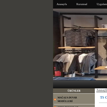
Anasayfa
Kurumsal
Uygulama
Anasayf
ÜRÜNLER
TS O
MAĞAZA DUVAR
MODÜLLERİ