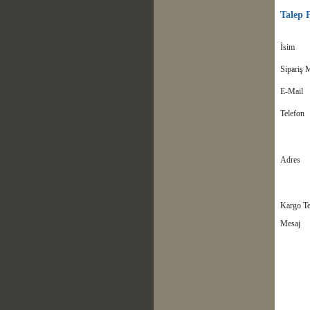
Talep
İsim
Sipariş M
E-Mail
Telefon
Adres
Kargo Te
Mesaj