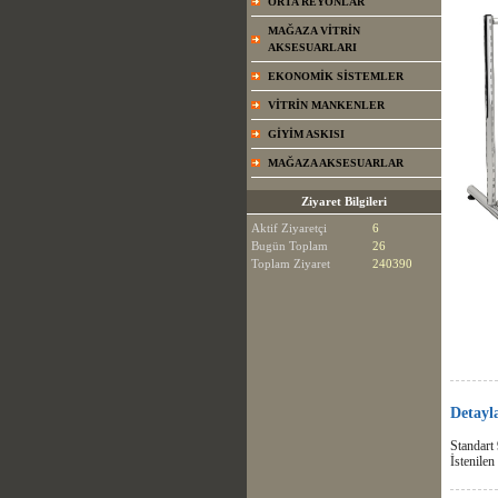
ORTA REYONLAR
MAĞAZA VİTRİN
AKSESUARLARI
EKONOMİK SİSTEMLER
VİTRİN MANKENLER
GİYİM ASKISI
MAĞAZA AKSESUARLAR
Ziyaret Bilgileri
Aktif Ziyaretçi
6
Bugün Toplam
26
Toplam Ziyaret
240390
Detayl
Standart
İstenilen