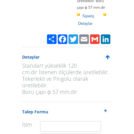
üretilebilir. Boru
çapı ф 57 mm.dir
Sipariş
Detaylar
Paylaş
Facebook
Twitter
Email
Gmail
LinkedIn
Detaylar
Standart yükseklik 120
cm.dir İstenen ölçülerde üretilebilir.
Tekerlekli ve Pingolu olarak
üretilebilir.
Boru çapı ф 57 mm.dir
Talep Formu
İsim